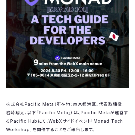
株式会社Pacific Meta（所在地：東京都港区、代表取締役：
岩崎翔太、以下「Pacific Meta」）は、Pacific Metaが運営す
るPacific Hubにて、WebXサイドイベント「Monad Tech
Workshop」を開催することをご報告します。