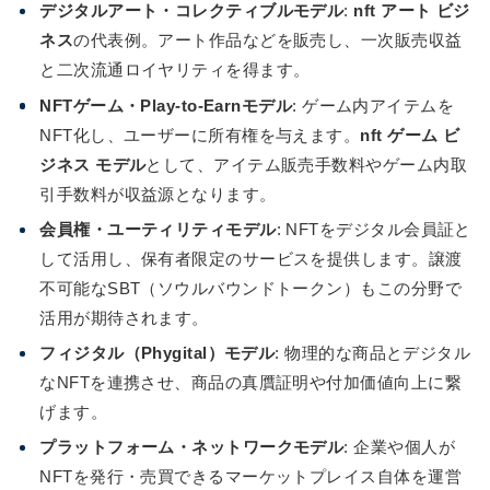
デジタルアート・コレクティブルモデル
:
nft アート ビジ
ネス
の代表例。アート作品などを販売し、一次販売収益
と二次流通ロイヤリティを得ます。
NFTゲーム・Play-to-Earnモデル
: ゲーム内アイテムを
NFT化し、ユーザーに所有権を与えます。
nft ゲーム ビ
ジネス モデル
として、アイテム販売手数料やゲーム内取
引手数料が収益源となります。
会員権・ユーティリティモデル
: NFTをデジタル会員証と
して活用し、保有者限定のサービスを提供します。譲渡
不可能なSBT（ソウルバウンドトークン）もこの分野で
活用が期待されます。
フィジタル（Phygital）モデル
: 物理的な商品とデジタル
なNFTを連携させ、商品の真贋証明や付加価値向上に繋
げます。
プラットフォーム・ネットワークモデル
: 企業や個人が
NFTを発行・売買できるマーケットプレイス自体を運営