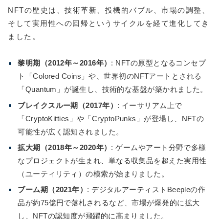
NFTの歴史は、技術革新、投機的バブル、市場の調整、
そして実用性への回帰というサイクルを経て進化してき
ました。
黎明期（2012年～2016年）
: NFTの原型となるコンセプ
ト「Colored Coins」や、世界初のNFTアートとされる
「Quantum」が誕生し、技術的な基盤が築かれました。
ブレイクスルー期（2017年）
: イーサリアム上で
「CryptoKitties」や「CryptoPunks」が登場し、NFTの
可能性が広く認知されました。
拡大期（2018年～2020年）
: ゲームやアート分野で多様
なプロジェクトが生まれ、単なる収集品を超えた実用性
（ユーティリティ）の模索が始まりました。
ブーム期（2021年）
: デジタルアーティストBeepleの作
品が約75億円で落札されるなど、市場が爆発的に拡大
し、NFTの認知度が飛躍的に高まりました。