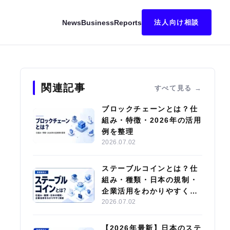
News
Business
Reports
法人向け相談
み・活用事例を解説
関連記事
すべて見る
ブロックチェーンとは？仕
組み・特徴・2026年の活用
例を整理
2026.07.02
ステーブルコインとは？仕
組み・種類・日本の規制・
企業活用をわかりやすく解
説
2026.07.02
【2026年最新】日本のステ