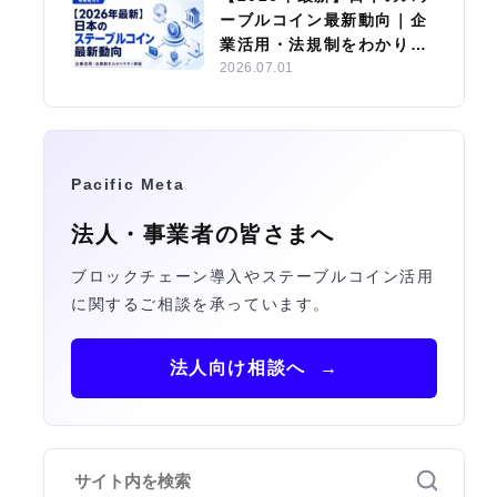
ーブルコイン最新動向｜企
業活用・法規制をわかりや
すく解説
2026.07.01
Pacific Meta
法人・事業者の皆さまへ
ブロックチェーン導入やステーブルコイン活用
に関するご相談を承っています。
法人向け相談へ