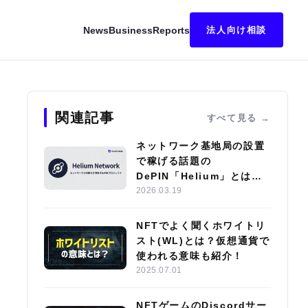
News
Business
Reports
法人向け相談
わかりやすく解説
関連記事
すべて見る
ネットワーク基地局の設置
で稼げる話題の
DePIN「Helium」とは？
エコシステムやサブDAOの
2026.03.19
特徴を紹介
NFTでよく聞くホワイトリ
スト(WL)とは？仮想通貨で
使われる意味も紹介！
2025.07.01
NFTゲームのDiscordサー