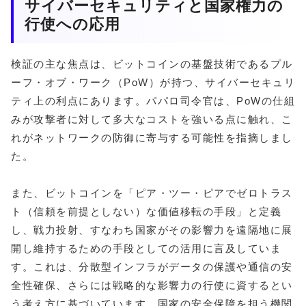
サイバーセキュリティと国家権力の
行使への応用
検証の主な焦点は、ビットコインの基盤技術であるプル
ーフ・オブ・ワーク（PoW）が持つ、サイバーセキュリ
ティ上の利点にあります。パパロ司令官は、PoWの仕組
みが攻撃者に対して多大なコストを強いる点に触れ、こ
れがネットワークの防御に寄与する可能性を指摘しまし
た。
また、ビットコインを「ピア・ツー・ピアでゼロトラス
ト（信頼を前提としない）な価値移転の手段」と定義
し、戦力投射、すなわち国家がその影響力を遠隔地に展
開し維持するための手段としての活用に言及していま
す。これは、分散型インフラがデータの保護や通信の安
全性確保、さらには戦略的な影響力の行使に資するとい
う考え方に基づいています。国家の安全保障を担う機関