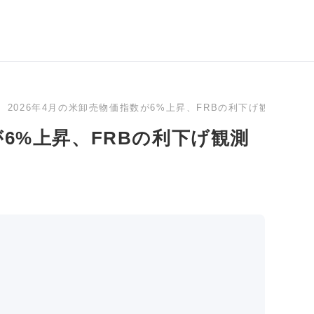
2026年4月の米卸売物価指数が6%上昇、FRBの利下げ観測が大幅
が6%上昇、FRBの利下げ観測