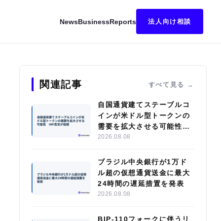
News
Business
Reports
法人向け相談
に後退
関連記事
すべて見る
自国通貨建てステーブルコ
インが米ドル型トークンの
需要を拡大させる可能性
IMF高官が指摘
2026.08.08
ブラジル中央銀行が1万ド
ル超の仮想通貨送金に最大
24時間の遅延措置を発表
2026.08.08
BIP-110フォークに伴うリ