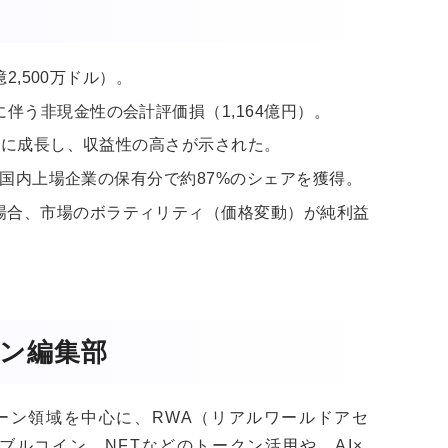
億2,500万ドル）。
伴う非現金性の会計評価損（1,164億円）。
大幅に成長し、収益性の高さが示された。
し、国内上場企業の保有分で約87%のシェアを獲得。
場合、市場のボラティリティ（価格変動）が純利益
。
ガジン編集部
クチェーン領域を中心に、RWA（リアルワールドアセ
ブルコイン、NFTなどのトークン活用や、AI×