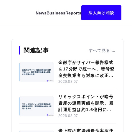
News
Business
Reports
法人向け相談
評価損により1,145億円の純損失を計上
関連記事
すべて見る
金融庁がサイバー報告様式
を17分野で統一へ、暗号資
産交換業者も対象に改正案
を公表
2026.08.07
リミックスポイントが暗号
資産の運用実績を開示、累
計運用益は約1.6億円に達
する
2026.08.07
米上院の市場構造法案採決