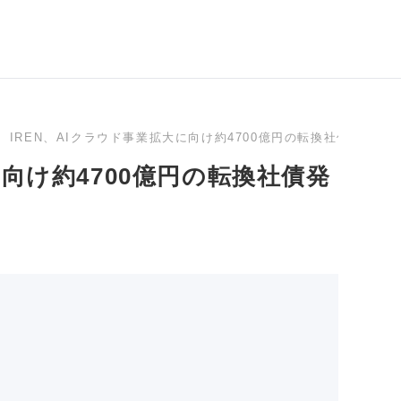
IREN、AIクラウド事業拡大に向け約4700億円の転換社債発行を
に向け約4700億円の転換社債発