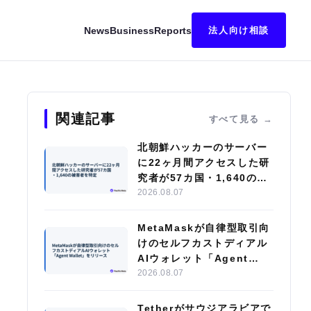
News
Business
Reports
法人向け相談
完了
関連記事
すべて見る
北朝鮮ハッカーのサーバー
に22ヶ月間アクセスした研
究者が57カ国・1,640の被
害者を特定
2026.08.07
MetaMaskが自律型取引向
けのセルフカストディアル
AIウォレット「Agent
Wallet」をリリース
2026.08.07
Tetherがサウジアラビアで