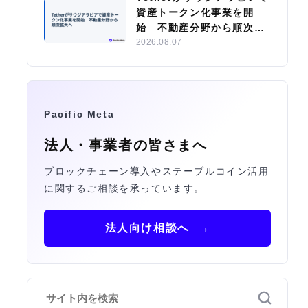
資産トークン化事業を開
始 不動産分野から順次拡
大へ
2026.08.07
Pacific Meta
法人・事業者の皆さまへ
ブロックチェーン導入やステーブルコイン活用
に関するご相談を承っています。
法人向け相談へ