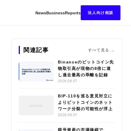
News
Business
Reports
法人向け相談
プラットフォームを開始
関連記事
すべて見る
Binanceのビットコイン先
物取引高が現物の8倍に達
し過去最高の乖離を記録
2026.08.07
BIP-110を巡る意見対立に
よりビットコインのネット
ワーク分裂の可能性が浮上
2026.08.07
暗号資産の市場操縦で