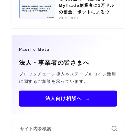
MyTrade創業者に1万ドル
の罰金、ボットによるウォ
ッシュトレード手口が判明
2026.08.07
Pacific Meta
法人・事業者の皆さまへ
ブロックチェーン導入やステーブルコイン活用
に関するご相談を承っています。
法人向け相談へ