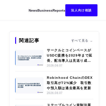
News
Business
Reports
法人向け相談
4月の到来に向けた供給抑制の進展
関連記事
すべて見る
サークルとコインベースが
USDC提携を2029年まで延
長、配当導入は見送り成長
投資を優先
2026.08.07
Robinhood ChainのDEX
取引高が72%減少 取引数
や預入額は過去最高を更新
2026.08.07
ステーブルコイン規制法案