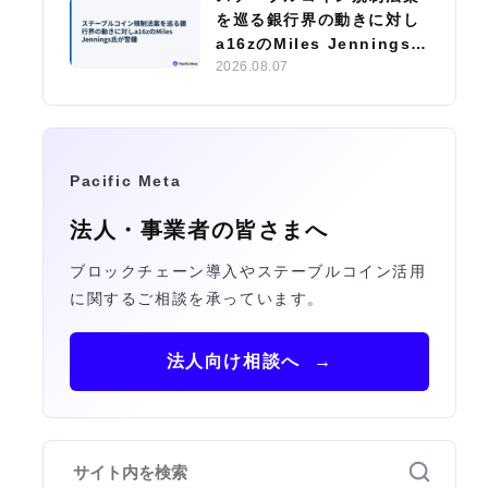
を巡る銀行界の動きに対し
a16zのMiles Jennings氏
が警鐘
2026.08.07
Pacific Meta
法人・事業者の皆さまへ
ブロックチェーン導入やステーブルコイン活用
に関するご相談を承っています。
法人向け相談へ