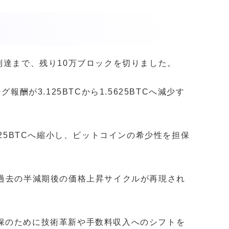
到達まで、残り10万ブロックを切りました。
酬が3.125BTCから1.5625BTCへ減少す
225BTCへ縮小し、ビットコインの希少性を担保
、過去の半減期後の価格上昇サイクルが再現され
保のために技術革新や手数料収入へのシフトを