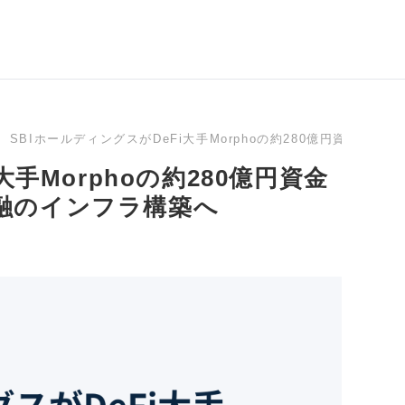
SBIホールディングスがDeFi大手Morphoの約280億円資金
大手Morphoの約280億円資金
融のインフラ構築へ