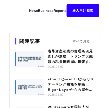
News
Business
Reports
法人向け相談
調達に参画、オンチェーン金融のインフラ構築へ
関連記事
すべて見る
暗号資産法案の倫理条項見
直しが進展 トランプ大統
領の税負担軽減に影響する
可能性
2026.08.07
ether.fiがweETHからリス
テーキング機能を削除、
EigenLayerからの完全離
脱へ前進
2026.08.07
Wintermute米国法人が