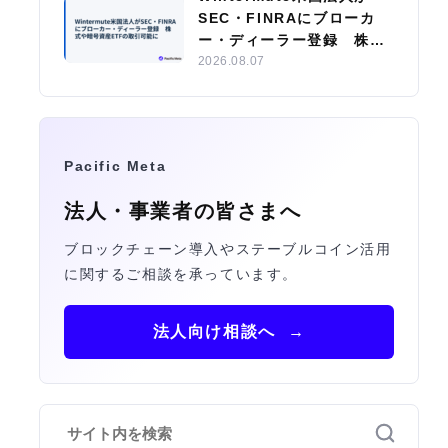
SEC・FINRAにブローカ
ー・ディーラー登録 株式
や暗号資産ETFの取引可能
2026.08.07
に
Pacific Meta
法人・事業者の皆さまへ
ブロックチェーン導入やステーブルコイン活用
に関するご相談を承っています。
法人向け相談へ