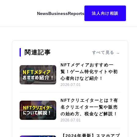
News
Business
Reports
法人向け相談
キング｜始め方・稼ぎ方も解説
関連記事
すべて見る
NFTメディアおすすめ一
覧！ゲーム特化サイトや初
心者向けなど紹介！
2026.07.01
NFTクリエイターとは？有
名クリエイター一覧や販売
の始め方、税金など解説！
2026.07.01
【2024年最新】スマホアプ