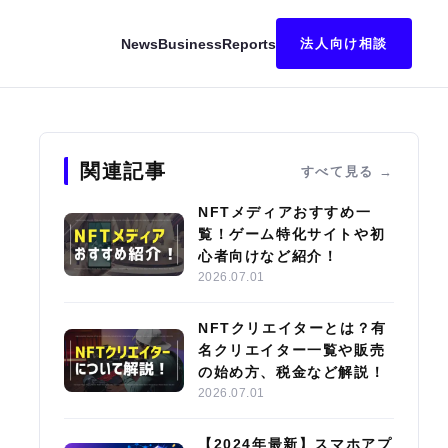
News
Business
Reports
法人向け相談
キング｜始め方・稼ぎ方も解説
関連記事
すべて見る
NFTメディアおすすめ一
覧！ゲーム特化サイトや初
心者向けなど紹介！
2026.07.01
NFTクリエイターとは？有
名クリエイター一覧や販売
の始め方、税金など解説！
2026.07.01
【2024年最新】スマホアプ