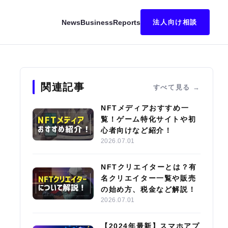
News
Business
Reports
法人向け相談
キング｜始め方・稼ぎ方も解説
関連記事
すべて見る
NFTメディアおすすめ一
覧！ゲーム特化サイトや初
心者向けなど紹介！
2026.07.01
NFTクリエイターとは？有
名クリエイター一覧や販売
の始め方、税金など解説！
2026.07.01
【2024年最新】スマホアプ