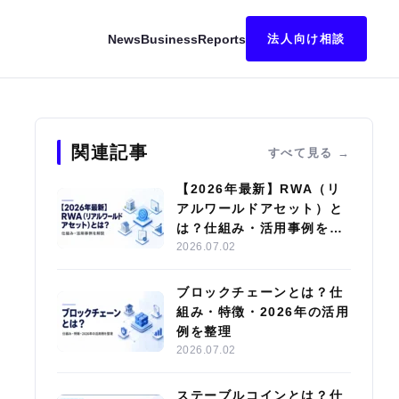
News
Business
Reports
法人向け相談
関連記事
すべて見る
【2026年最新】RWA（リ
アルワールドアセット）と
は？仕組み・活用事例を解
説
2026.07.02
ブロックチェーンとは？仕
組み・特徴・2026年の活用
例を整理
2026.07.02
ステーブルコインとは？仕