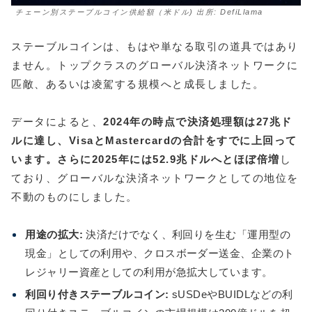
チェーン別ステーブルコイン供給額（米ドル) 出所: DefiLlama
ステーブルコインは、もはや単なる取引の道具ではあり
ません。トップクラスのグローバル決済ネットワークに
匹敵、あるいは凌駕する規模へと成長しました。
データによると、
2024年の時点で決済処理額は27兆ド
ルに達し、VisaとMastercardの合計をすでに上回って
います。さらに2025年には52.9兆ドルへとほぼ倍増
し
ており、グローバルな決済ネットワークとしての地位を
不動のものにしました。
用途の拡大:
決済だけでなく、利回りを生む「運用型の
現金」としての利用や、クロスボーダー送金、企業のト
レジャリー資産としての利用が急拡大しています。
利回り付きステーブルコイン:
sUSDeやBUIDLなどの利