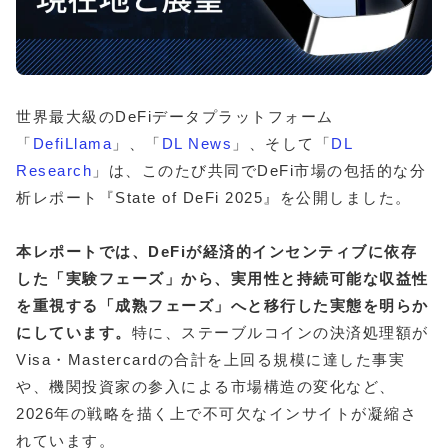
世界最大級のDeFiデータプラットフォーム
「
DefiLlama
」、「
DL News
」、そして「
DL
Research
」は、このたび共同でDeFi市場の包括的な分
析レポート『State of DeFi 2025』を公開しました。
本レポートでは、DeFiが経済的インセンティブに依存
した「実験フェーズ」から、実用性と持続可能な収益性
を重視する「成熟フェーズ」へと移行した実態を明らか
にしています。
特に、ステーブルコインの決済処理額が
Visa・Mastercardの合計を上回る規模に達した事実
や、機関投資家の参入による市場構造の変化など、
2026年の戦略を描く上で不可欠なインサイトが凝縮さ
れています。