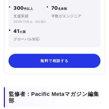
300
70
件以上
名体制
支援実績
半数がエンジニア
2026年7月時点・自社集計
41
カ国
グローバル対応
無料で相談する
監修者：Pacific Metaマガジン編集
部