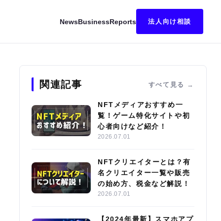
News
Business
Reports
法人向け相談
 for Billions」を目指し世界に挑む渡辺創太、29歳の野心と情熱
関連記事
すべて見る
NFTメディアおすすめ一
覧！ゲーム特化サイトや初
心者向けなど紹介！
2026.07.01
NFTクリエイターとは？有
名クリエイター一覧や販売
の始め方、税金など解説！
2026.07.01
【2024年最新】スマホアプ