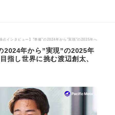
独占インタビュー】”準備”の2024年から”実現”の2025年へ 「Web3
024年から”実現”の2025年
ons」を目指し世界に挑む渡辺創太、