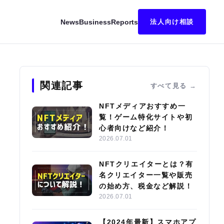
News
Business
Reports
法人向け相談
ndbox』ファウンダーの答え／日本と紡ぐ未来
関連記事
すべて見る
NFTメディアおすすめ一
覧！ゲーム特化サイトや初
心者向けなど紹介！
2026.07.01
NFTクリエイターとは？有
名クリエイター一覧や販売
の始め方、税金など解説！
2026.07.01
【2024年最新】スマホアプ