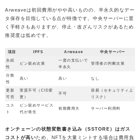
Arweaveは初回費用がやや高いものの、半永久的なデー
タ保存を目指している点が特徴です。中央サーバーに置
く手軽さもありますが、停止・改ざんリスクがあるため
推奨度は低めです。
項目
IPFS
Arweave
中央サーバー
永続
一度の支払いで
ピン留め次第
管理者の判断次第
性
半永久
分散
高い
高い
なし
性
更新
実質不可（CID変
容易（セキュリティ上
不可
可否
更）
リスク）
コス
ピン留めサービス
初期費用大
サーバー利用料
ト
代が発生
オンチェーンの状態変数書き込み（SSTORE）はガス
コストが高い
ため、NFTを大量ミントする場合は費用負