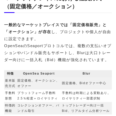
（固定価格／オークション）
一般的なマーケットプレイスでは「固定価格販売」と
「オークション」が存在
し、プロジェクトや個人が自由
に設定できます。
OpenSeaのSeaportプロトコルでは、複数の支払いオプ
ションやバンドル販売もサポートし、Blurは大口トレー
ダー向けに一括入札（Bid）機能が強化されています。
特徴
OpenSea Seaport
Blur
基本販
固定価格、オークション、
固定価格、Bidオファー中心
売方式
オファー
手数料
プラットフォーム手数料
手数料は時期による変動あり。
形態
2.5％程度＋ロイヤリティ
ロイヤリティ一部選択制
特徴的
コレクションオファー、バ
トップトレーダー向け一括
機能
ンドル取引
Bid、リアルタイム分析ツール