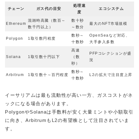
処理速
チェーン
ガス代の目安
エコシステム
度
混雑時高騰（数百～
数十秒
Ethereum
最大のNFT市場規模
数千円以上）
～数分
数秒～
OpenSeaなど対応、
Polygon
1取引数円程度
十数秒
大手参入多数
高速
PFPコレクションが盛
Solana
1取引数十円以下
（数
況
秒）
数秒～
Arbitrum
1取引数十～百円程度
L2の拡大で注目度上昇
十数秒
イーサリアムは最も流動性が高い一方、ガスコストがネ
ックになる場合があります。
PolygonやSolanaは手数料が安く大量ミントや小額取引
に向き、ArbitrumもL2の有望株として注目されていま
す。