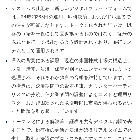
システムの仕組み：新しいデジタルプラットフォームで
は、24時間365日の運用、即時決済、およびドル建てで
の注文が可能になります。トークン化された証券は、既
存の市場を一夜にして置き換えるものではなく、従来の
株式と並行して機能するよう設計されており、並行シス
テムとして運用されます。
導入の背景にある課題：現在の米国株式市場の構造は、
取引、清算、決済、保管が別々のエンティティによって
処理され、それぞれが独自の台帳を維持しています。こ
の構造は、決済期間中の資本拘束、カウンターパーティ
リスクの持続、仲介業者間の調整によるコストと運用リ
スク、および固定された取引時間に市場が縛られるとい
った問題を引き起こしています。
トークン化による解決策：証券を共有デジタル台帳で表
すことで、所有権の更新と決済がほぼリアルタイムで発
生し、取引と決済のプロセスを統合することで、これら