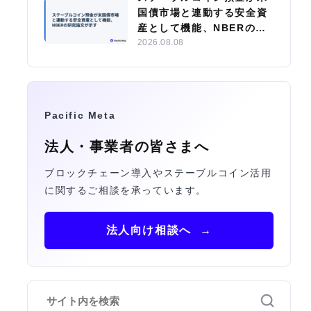
国債市場と連動する安全資
産として機能、NBERの研
究論文が示す
2026.08.08
Pacific Meta
法人・事業者の皆さまへ
ブロックチェーン導入やステーブルコイン活用
に関するご相談を承っています。
法人向け相談へ