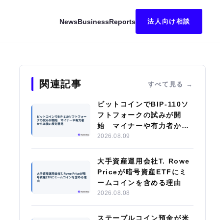
News
Business
Reports
法人向け相談
、チェーンごとの準備状況に差異
関連記事
すべて見る
ビットコインでBIP-110ソ
フトフォークの試みが開
始 マイナーや有力者から
は強い反対意見
2026.08.09
大手資産運用会社T. Rowe
Priceが暗号資産ETFにミ
ームコインを含める理由
2026.08.08
ステーブルコイン預金が米