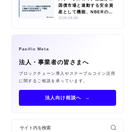
国債市場と連動する安全資
産として機能、NBERの研
究論文が示す
2026.08.08
Pacific Meta
法人・事業者の皆さまへ
ブロックチェーン導入やステーブルコイン活用
に関するご相談を承っています。
法人向け相談へ