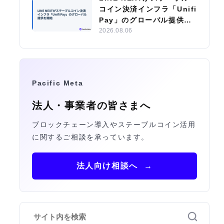
コイン決済インフラ「Unifi
Pay」のグローバル提供を
開始
2026.08.06
Pacific Meta
法人・事業者の皆さまへ
ブロックチェーン導入やステーブルコイン活用
に関するご相談を承っています。
法人向け相談へ