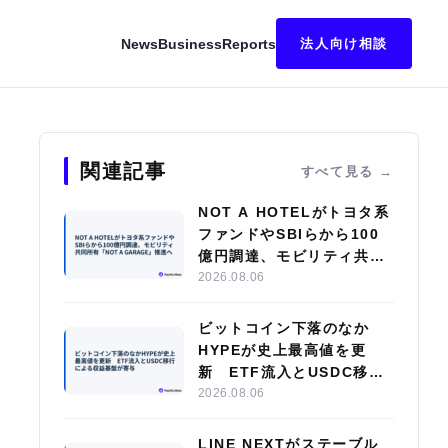
News
Business
Reports
法人向け相談
Cを導入
関連記事
すべて見る
NOT A HOTELがトヨタ系
ファンドやSBIらから100
億円調達、モビリティ共同
所有「NOT A GARAGE」
2026.08.06
推進へ
ビットコイン下落のなか
HYPEが史上最高値を更
新 ETF流入とUSDC移行
による収益基盤が寄与
2026.08.06
LINE NEXTがステーブル