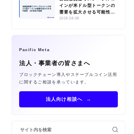
インが米ドル型トークンの
需要を拡大させる可能性
IMF高官が指摘
2026.08.08
Pacific Meta
法人・事業者の皆さまへ
ブロックチェーン導入やステーブルコイン活用
に関するご相談を承っています。
法人向け相談へ