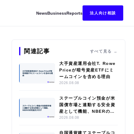
News
Business
Reports
法人向け相談
上場、英国市場への展開を加速
関連記事
すべて見る
大手資産運用会社T. Rowe
Priceが暗号資産ETFにミ
ームコインを含める理由
2026.08.08
ステーブルコイン預金が米
国債市場と連動する安全資
産として機能、NBERの研
究論文が示す
2026.08.08
自国通貨建てステーブルコ