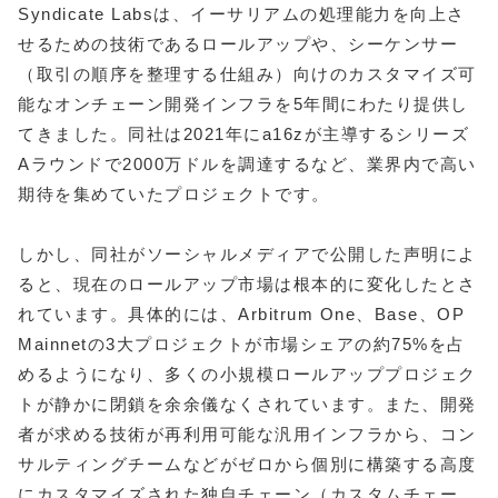
Syndicate Labsは、イーサリアムの処理能力を向上さ
せるための技術であるロールアップや、シーケンサー
（取引の順序を整理する仕組み）向けのカスタマイズ可
能なオンチェーン開発インフラを5年間にわたり提供し
てきました。同社は2021年にa16zが主導するシリーズ
Aラウンドで2000万ドルを調達するなど、業界内で高い
期待を集めていたプロジェクトです。
しかし、同社がソーシャルメディアで公開した声明によ
ると、現在のロールアップ市場は根本的に変化したとさ
れています。具体的には、Arbitrum One、Base、OP
Mainnetの3大プロジェクトが市場シェアの約75%を占
めるようになり、多くの小規模ロールアッププロジェク
トが静かに閉鎖を余余儀なくされています。また、開発
者が求める技術が再利用可能な汎用インフラから、コン
サルティングチームなどがゼロから個別に構築する高度
にカスタマイズされた独自チェーン（カスタムチェー