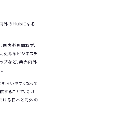
と海外のHubになる
、
国内外を問わず、
し、更なるビジネスチ
ョップなど、業界内外
。
てもらいやすくなって
提供
することで、新オ
域における日本と海外の