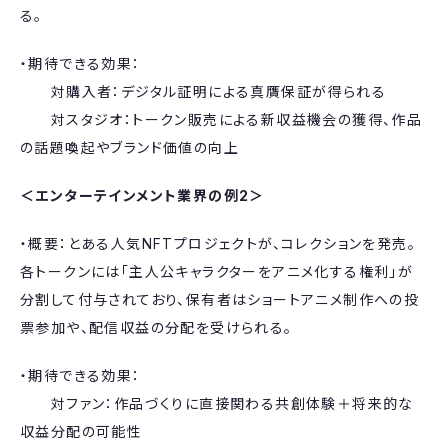
る。
・期待できる効果：
対購入者：デジタル証明による真贋保証が得られる
対スタジオ：トークン販売による新収益機会の獲得、作品
の話題喚起やブランド価値の向上
＜エンターテインメント業界の例​2​＞
・概要：とある人気NFTプロジェクトが、コレクションを発売。
各トークンには「主人公キャラクターをアニメ化する権利」が
分割して付与されており、保有者はショートアニメ制作への投
票参加や、配信収益の分配を受けられる。
・期待できる効果：
対ファン：作品づくりに直接関わる共創体験＋将来的な
収益分配の可能性