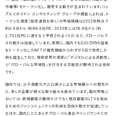
作権等）をトークン化し、販売する動きが生まれています。リッ
プルとボストン コンサルティング グループの調査によれば、ト
ークン化資産（仮想通貨を除く）の市場規模は2025年時点で
約0.6兆ドル（約88.6兆円）、2033年には18.9兆ドル（約
2,792兆円）に達すると予想される（※​​2​​）など、グローバルで
その動きは加速しています。実際に、国内でも500万円の盆栽
をトークン化したNFTが販売開始からわずか3日で完売した
例も誕生しており、現実世界の資産に「デジタルによる流動性」
と「グローバルな市場性」を付与する可能性が期待される技術
です。
国内では、少子高齢化や人口減少による市場縮小への懸念か
ら、多くの企業が様々な取り組みを進めています。国内市場に
おいては、新規顧客の獲得だけでなく既存顧客のLTVを高め
るためのファンコミュニティの形成を目指す動きが加速してい
るほか、国内にとどまらずグローバル進出やインバウンドとの