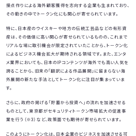
接点作りによる海外顧客獲得を志向する企業も生まれており、
その動きの中でトークン化にも関心が寄せられています。
特に、日本産のウイスキーや地方の伝統工芸品などの有形資
産は、その価値に高い関心が寄せられているものの、これまで
リアルな場に取引機会が限定されていたことから、トークン化
によるビジネス機会拡大が期待される領域です。また、エンタ
メ業界においても、日本のIPコンテンツが海外でも高い人気を
誇ることから、旧来の「翻訳による作品展開」に留まらない海
外展開の新たな手法としてトークン化に注目が集まっていま
す。
さらに、政府の掲げる「貯蓄から投資へ」の流れを加速させる
ものとして、東京都がセキュリティトークン市場拡大の促進事
業を行う（※3）など、政策面でも期待が寄せられています。
このようにトークン化は、日本企業のビジネスを加速させる可