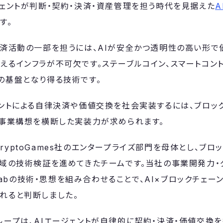
ジェントが判断・契約・決済・資産管理を担う時代を見据えた
A
す。
経済活動の一部を担うには、AIが安全かつ透明性の高い形で
えるインフラが不可欠です。ステーブルコイン、スマートコント
の基盤となり得る技術です。
ェントによる自律決済や価値交換を社会実装するには、ブロッ
、事業構想を横断した実装力が求められます。
bは、CryptoGames社のエンタープライズ部門を母体とし、ブ
領域の技術検証を進めてきたチームです。当社の事業開発力・
k labの技術・思想を組み合わせることで、AI×ブロックチェ
れると判断しました。
ループは、AIエージェントが自律的に契約・決済・価値交換