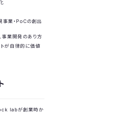
化
新規事業・PoCの創出
理、事業開発のあり方
ェントが自律的に価値
ト
ck labが創業時か