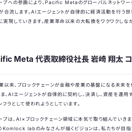
aグループへの参画により、Pacific Metaのグローバルネット
術が合流します。AIエージェントが自律的に経済活動を行う世
taと共に実現していきます。産業革命以来の大転換をワクワクし
ific Meta 代表取締役社長 岩崎 翔太 
taは創業以来、ブロックチェーンが金融や産業の基盤になる未来
いま、AIエージェントが自律的に契約し、決済し、資産を運用
ンフラとして使われようとしています。
taグループは、AI×ブロックチェーン領域に本気で取り組んでい
Komlock labのみなさんが描くビジョンは、私たちが目