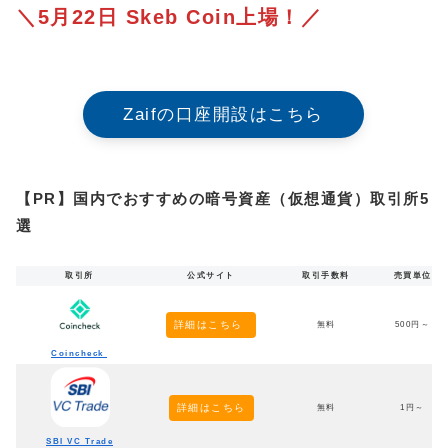
＼5月22日 Skeb Coin上場！／
Zaifの口座開設はこちら
【PR】国内でおすすめの暗号資産（仮想通貨）取引所5
選
取引所
公式サイト
取引手数料
売買単位
詳細はこちら
無料
500円～
Coincheck
詳細はこちら
無料
1円～
SBI VC Trade