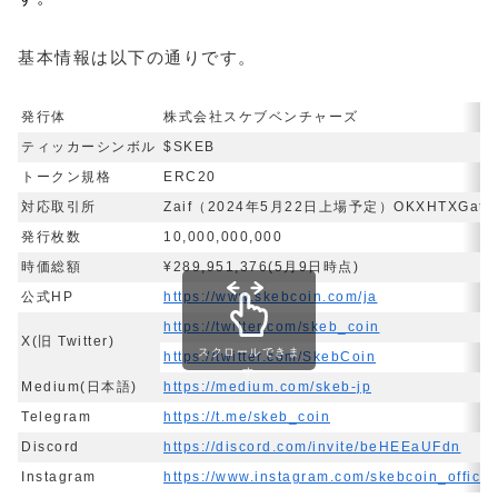
基本情報は以下の通りです。
発行体
株式会社スケブベンチャーズ
ティッカーシンボル
$SKEB
トークン規格
ERC20
対応取引所
Zaif（2024年5月22日上場予定）OKXHTXGate.io
発行枚数
10,000,000,000
時価総額
¥289,951,376(5月9日時点)
公式HP
https://www.skebcoin.com/ja
https://twitter.com/skeb_coin
X(旧 Twitter)
スクロールできま
https://twitter.com/SkebCoin
す
Medium(日本語)
https://medium.com/skeb-jp
Telegram
https://t.me/skeb_coin
Discord
https://discord.com/invite/beHEEaUFdn
Instagram
https://www.instagram.com/skebcoin_official