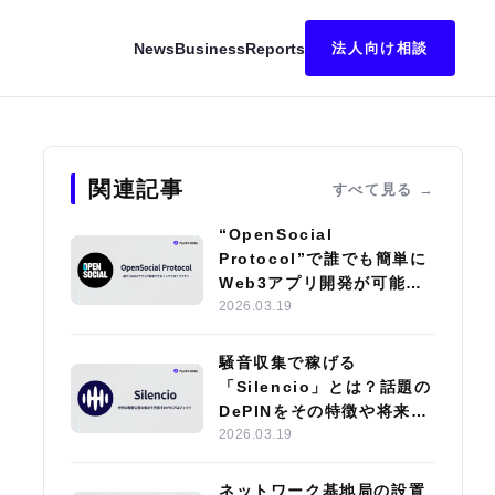
News
Business
Reports
法人向け相談
ル）とは？パブリックセールや将来性について紹介
関連記事
すべて見る
“OpenSocial
Protocol”で誰でも簡単に
Web3アプリ開発が可能
に？注目の開発技術や
2026.03.19
dApp導入事例を紹介
騒音収集で稼げる
「Silencio」とは？話題の
DePINをその特徴や将来性
とともに解説
2026.03.19
ネットワーク基地局の設置