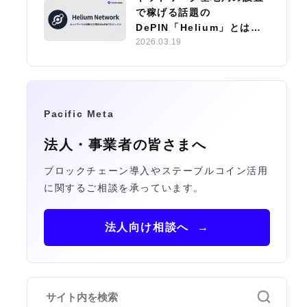
で稼げる話題の
DePIN「Helium」とは？
エコシステムやサブDAOの
2026.03.19
特徴を紹介
Pacific Meta
法人・事業者の皆さまへ
ブロックチェーン導入やステーブルコイン活用
に関するご相談を承っています。
法人向け相談へ