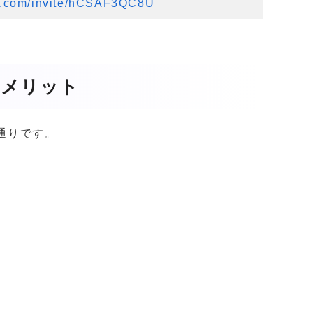
rd.com/invite/hCSAF3QC8U
特徴・メリット
下の通りです。