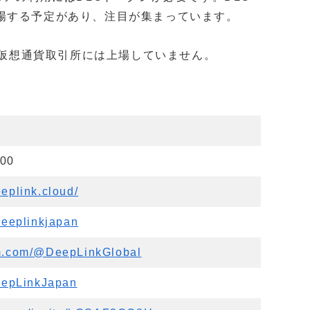
場する予定があり、注目が集まっています。
外の仮想通貨取引所には上場していません。
000
eplink.cloud/
deeplinkjapan
um.com/@DeepLinkGlobal
DeepLinkJapan