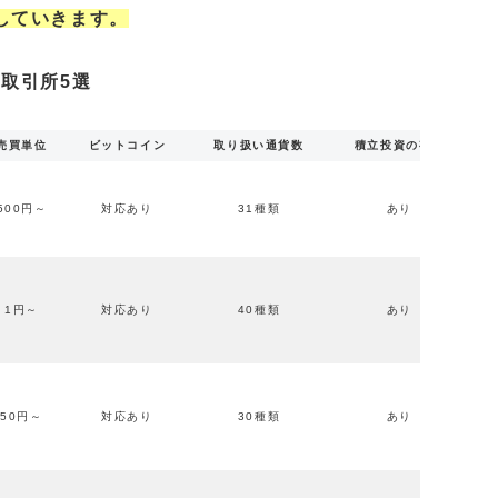
していきます。
取引所5選
売買単位
ビットコイン
取り扱い通貨数
積立投資の有無
500円～
対応あり
31種類
あり
1円～
対応あり
40種類
あり
50円～
対応あり
30種類
あり