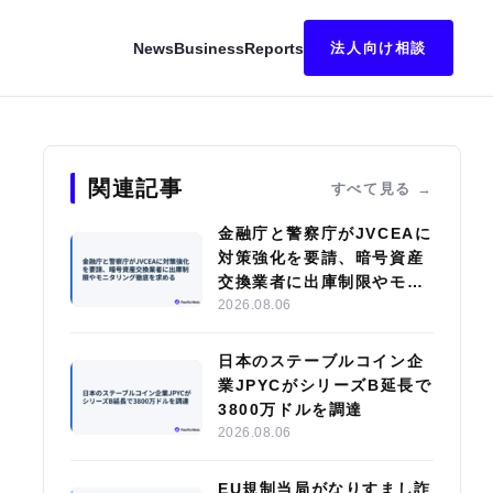
News
Business
Reports
法人向け相談
ング企業の株式を購入
関連記事
すべて見る
金融庁と警察庁がJVCEAに
対策強化を要請、暗号資産
交換業者に出庫制限やモニ
タリング徹底を求める
2026.08.06
日本のステーブルコイン企
業JPYCがシリーズB延長で
3800万ドルを調達
2026.08.06
EU規制当局がなりすまし詐