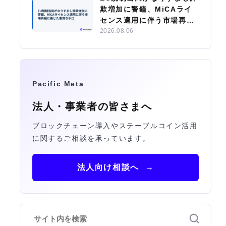
欺増加に警鐘、MiCAライ
センス適用に伴う市場再編
に乗じた悪質な手口
2026.08.06
Pacific Meta
法人・事業者の皆さまへ
ブロックチェーン導入やステーブルコイン活用
に関するご相談を承っています。
法人向け相談へ