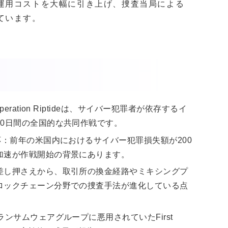
運用コストを大幅に引き上げ、捜査当局による
ています。
ation Riptideは、サイバー犯罪者が依存するイ
0日間の全国的な共同作戦です。
応：前年の米国内におけるサイバー犯罪損失額が200
加速が作戦開始の背景にあります。
差し押さえから、取引所の換金経路やミキシングプ
ロックチェーン分野での捜査手法が進化している点
ンサムウェアグループに悪用されていたFirst