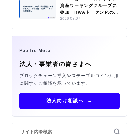
資産ワーキンググループに
参加 RWAトークン化の推
進へ
2026.08.07
Pacific Meta
法人・事業者の皆さまへ
ブロックチェーン導入やステーブルコイン活用
に関するご相談を承っています。
法人向け相談へ