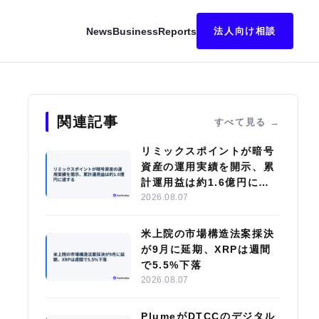
News
Business
Reports
法人向け相談
 リトアニアに焦点
関連記事
すべて見る
リミックスポイントが暗号
資産の運用実績を開示、累
計運用益は約1.6億円に達
する
2026.08.07
米上院の市場構造法案採決
が9月に延期、XRPは週間
で5.5%下落
2026.08.07
PlumeがDTCCのデジタル