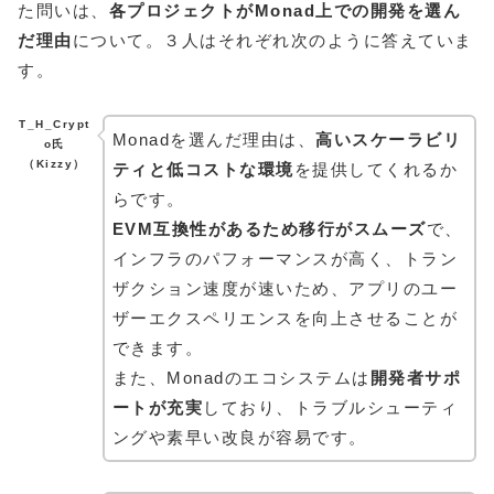
た問いは、
各プロジェクトがMonad上での開発を選ん
だ理由
について。３人はそれぞれ次のように答えていま
す。
T_H_Crypt
Monadを選んだ理由は、
高いスケーラビリ
o氏
（Kizzy）
ティと低コストな環境
を提供してくれるか
らです。
EVM互換性があるため移行がスムーズ
で、
インフラのパフォーマンスが高く、トラン
ザクション速度が速いため、アプリのユー
ザーエクスペリエンスを向上させることが
できます。
また、Monadのエコシステムは
開発者サポ
ートが充実
しており、トラブルシューティ
ングや素早い改良が容易です。