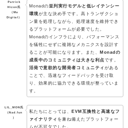
Patrick
Monadの
並列実行モデルと低レイテンシー
Hizon氏
（Mu
環境
が主な決め手です。高トランザクショ
Digital）
ン量を処理しながら、処理速度を維持でき
るプラットフォームが必要でした。
Monadのインフラにより、パフォーマンス
を犠牲にせずに複雑なメカニクスを設計す
ることが可能になります。また、
Monadの
成長中のコミュニティは大きな利点
です。
活発で意欲的な開発者コミュニティ
がある
ことで、迅速なフィードバックを受け取
り、効果的に協力できる環境が整っていま
す。
LIL_MON氏
私たちにとっては、
EVM互換性と高速なフ
（Nad.fun
）
ァイナリティ
を兼ね備えたプラットフォー
ムが不可欠でした。