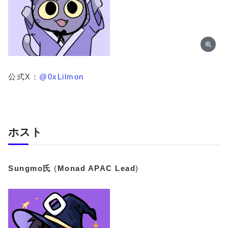
公式X：
@0xLilmon
ホスト
Sungmo氏
(
Monad APAC Lead
)