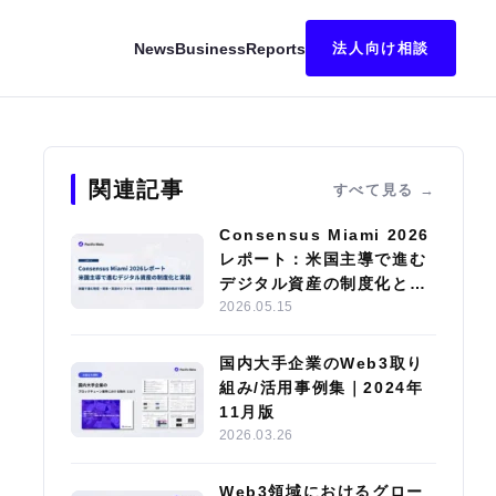
News
Business
Reports
法人向け相談
N™”特別イベントを開催！
関連記事
すべて見る
Consensus Miami 2026
レポート：米国主導で進む
デジタル資産の制度化と実
装
2026.05.15
国内大手企業のWeb3取り
組み/活用事例集｜2024年
11月版
2026.03.26
Web3領域におけるグロー