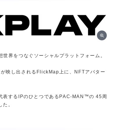
界と仮想世界をつなぐソーシャルプラットフォーム。
界が映し出されるFlickMap上に、NFTアバター
。
するIPのひとつであるPAC-MAN™の 45周
した。