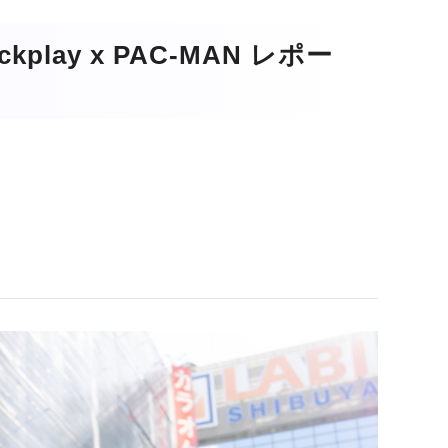
lickplay x PAC-MAN レポー
。