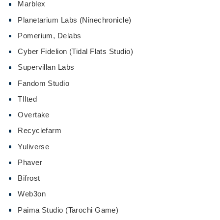
Marblex​
Planetarium Labs (Ninechronicle)
Pomerium, Delabs
Cyber ​Fidelion (Tidal Flats Studio)
Supervillan Labs
Fandom Studio
TIlted
Overtake
Recyclefarm
Yuliverse
Phaver
Bifrost
Web3on
Paima Studio (Tarochi Game)