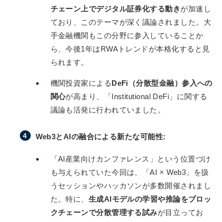
チェーン上でデジタル証券化する動き
が加速し
ており、このテーマが深く議論されました。大
手金融機関もこの分野に参入していることか
ら、今後1年はRWAトレンドが本格化すると見
られます。
機関投資家による
DeFi（分散型金融）参入への
関心
が高まり、「Institutional DeFi」に関する
議論も活発に行われていました。
Web3とAIの融合による新たな可能性:
「AI産業向けカンファレンス」という位置づけ
も与えられていた今回は、「AI × Web3」を扱
うセッションやハッカソンが多数開催されまし
た。特に、
生成AIモデルの学習や推論をブロッ
クチェーンで分散管理する試み
が目立ってお