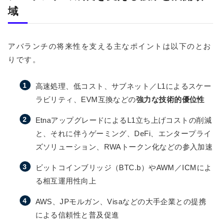
域
アバランチの将来性を支える主なポイントは以下のとお
りです。
高速処理、低コスト、サブネット／L1によるスケー
ラビリティ、EVM互換などの
強力な技術的優位性
EtnaアップグレードによるL1立ち上げコストの削減
と、それに伴うゲーミング、DeFi、エンタープライ
ズソリューション、RWAトークン化などの参入加速
ビットコインブリッジ（BTC.b）やAWM／ICMによ
る相互運用性向上
AWS、JPモルガン、Visaなどの大手企業との提携
による信頼性と普及促進