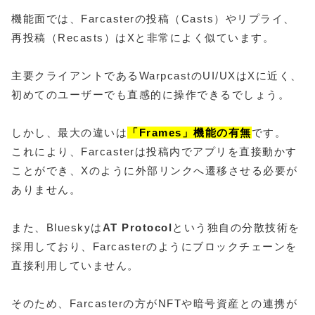
機能面では、Farcasterの投稿（Casts）やリプライ、
再投稿（Recasts）はXと非常によく似ています。
主要クライアントであるWarpcastのUI/UXはXに近く、
初めてのユーザーでも直感的に操作できるでしょう。
しかし、最大の違いは
「Frames」機能の有無
です。
これにより、Farcasterは投稿内でアプリを直接動かす
ことができ、Xのように外部リンクへ遷移させる必要が
ありません。
また、Blueskyは
AT Protocol
という独自の分散技術を
採用しており、Farcasterのようにブロックチェーンを
直接利用していません。
そのため、Farcasterの方がNFTや暗号資産との連携が