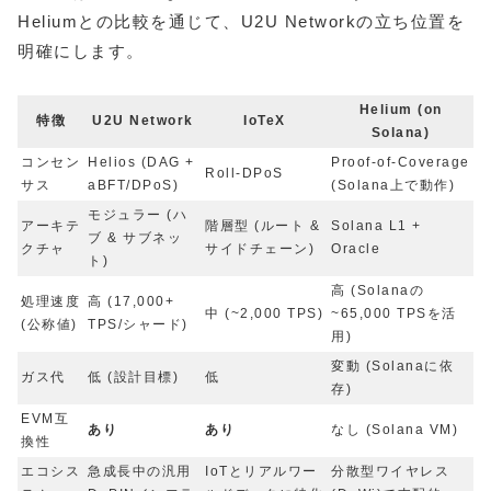
Heliumとの比較を通じて、U2U Networkの立ち位置を
明確にします。
Helium (on
特徴
U2U Network
IoTeX
Solana)
コンセン
Helios (DAG +
Proof-of-Coverage
Roll-DPoS
サス
aBFT/DPoS)
(Solana上で動作)
モジュラー (ハ
アーキテ
階層型 (ルート &
Solana L1 +
ブ & サブネッ
クチャ
サイドチェーン)
Oracle
ト)
高 (Solanaの
処理速度
高 (17,000+
中 (~2,000 TPS)
~65,000 TPSを活
(公称値)
TPS/シャード)
用)
変動 (Solanaに依
ガス代
低 (設計目標)
低
存)
EVM互
あり
あり
なし (Solana VM)
換性
エコシス
急成長中の汎用
IoTとリアルワー
分散型ワイヤレス