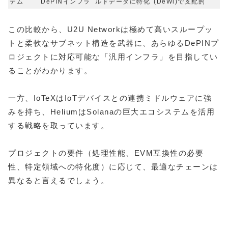
テム
DePINインフラ
ルドデータに特化
(DeWi)で支配的
この比較から、U2U Networkは極めて高いスループッ
トと柔軟なサブネット構造を武器に、あらゆるDePINプ
ロジェクトに対応可能な「汎用インフラ」を目指してい
ることがわかります。
一方、IoTeXはIoTデバイスとの連携ミドルウェアに強
みを持ち、HeliumはSolanaの巨大エコシステムを活用
する戦略を取っています。
プロジェクトの要件（処理性能、EVM互換性の必要
性、特定領域への特化度）に応じて、最適なチェーンは
異なると言えるでしょう。