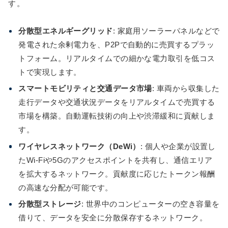
す。
分散型エネルギーグリッド
: 家庭用ソーラーパネルなどで
発電された余剰電力を、P2Pで自動的に売買するプラッ
トフォーム。リアルタイムでの細かな電力取引を低コス
トで実現します。
スマートモビリティと交通データ市場
: 車両から収集した
走行データや交通状況データをリアルタイムで売買する
市場を構築。自動運転技術の向上や渋滞緩和に貢献しま
す。
ワイヤレスネットワーク（DeWi）
: 個人や企業が設置し
たWi-Fiや5Gのアクセスポイントを共有し、通信エリア
を拡大するネットワーク。貢献度に応じたトークン報酬
の高速な分配が可能です。
分散型ストレージ
: 世界中のコンピューターの空き容量を
借りて、データを安全に分散保存するネットワーク。