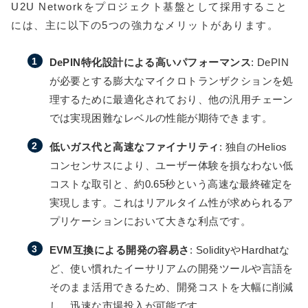
U2U Networkをプロジェクト基盤として採用すること
には、主に以下の5つの強力なメリットがあります。
DePIN特化設計による高いパフォーマンス
: DePIN
が必要とする膨大なマイクロトランザクションを処
理するために最適化されており、他の汎用チェーン
では実現困難なレベルの性能が期待できます。
低いガス代と高速なファイナリティ
: 独自のHelios
コンセンサスにより、ユーザー体験を損なわない低
コストな取引と、約0.65秒という高速な最終確定を
実現します。これはリアルタイム性が求められるア
プリケーションにおいて大きな利点です。
EVM互換による開発の容易さ
: SolidityやHardhatな
ど、使い慣れたイーサリアムの開発ツールや言語を
そのまま活用できるため、開発コストを大幅に削減
し、迅速な市場投入が可能です。