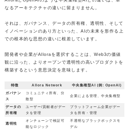
なるアーキテクチャの違いに留まりません。
それは、ガバナンス、データの所有権、透明性、そして
イノベーションのあり方といった、AIの未来を形作る上
での根本的な思想の違いに根差しています。
開発者や企業がAlloraを選択することは、Web3の価値
観に沿った、よりオープンで透明性の高いプロダクトを
構築するという意思決定を意味します。
特徴
Allora Network
中央集権型AI (例: OpenAI)
ガバナン
コミュニティ所有、分
企業による管理、中央集権型
ス
散型
データの
ユーザー/貢献者がデー
プラットフォーム企業がデー
所有権
タを管理
タを所有・管理
オンチェーンで検証可
不透明なブラックボックスモ
透明性
能なロジック
デル