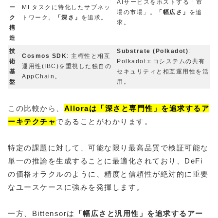
AIサービスをホストする「市
ー
MLタスクに特化したサブネッ
場の市場」。
「幅広さ」
を追
ク
トワーク。
「深さ」
を追求。
求。
構
造
技
Substrate (Polkadot)
:
Cosmos SDK
: 主権性と相互
術
Polkadotエコシステムの共有
運用性(IBC)を重視した独自の
基
セキュリティと相互運用性を活
AppChain。
盤
用。
この比較から、
Alloraは「深さと専門性」を追求するア
ーキテクチャ
であることがわかります。
特定の課題に対して、可能な限り最高品質で検証可能な
単一の推論を生成することに最適化されており、DeFi
の価格オラクルのように、精度と信頼性が絶対的に重要
なユースケースに強みを発揮します。
一方、Bittensorは
「幅広さと汎用性」を追求するアー