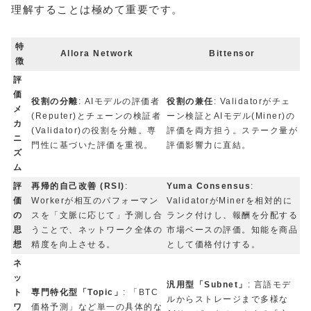
理解することは極めて重要です。
特
Allora Network
Bittensor
徴
評
価
役割の分離
: AIモデルの評価者
役割の兼任
: Validatorがチェ
メ
(Reputer)とチェーンの検証者
ーン検証とAIモデル(Miner)の
カ
(Validator)の役割を分離。専
評価を両方担う。ステーク量が
ニ
門性に基づいた評価を重視。
評価影響力に直結。
ズ
ム
評
再帰的自己改善 (RSI)
:
Yuma Consensus
:
価
Workerが相互のパフォーマン
ValidatorがMinerを相対的に
の
スを「文脈に応じて」予測し合
ランク付けし、報酬を分配する
思
うことで、ネットワーク全体の
市場ベースの評価。知能を商品
想
精度を向上させる。
として価格付けする。
ネ
ッ
汎用型「Subnet」
: 言語モデ
ト
専門特化型「Topic」
: 「BTC
ルからストレージまで多様な
ワ
価格予測」など単一の具体的な