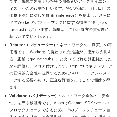
です。機械学習モデルを持つ開発者やデータサイエンテ
ィストがこの役割を担います。特定の課題（例：ETHの
価格予測）に対して推論（inference）を提出し、さらに
他のWorkerのパフォーマンスに関する損失予測（loss
forecast）も行います。報酬は、これら両方の貢献度に
基づいて支払われます。
Reputer（レピューター）
: ネットワークの「真実」の評
価者です。Workerから提出された推論が、後から判明す
る「正解（ground truth）」と比べてどれだけ正確だった
かを評価し、スコア付けします。Reputerはネットワーク
の経済的安全性を担保するために$ALLOトークンをステ
ークする必要があり、正直な評価を行うことで報酬を得
ます。
Validator（バリデーター）
: ネットワーク全体の「安全
性」を守る検証者です。AlloraはCosmos SDKベースの
ブロックチェーンであるため、そのブロックチェーン自
体のセキュリティと合意形成（コンセンサス）を担うの