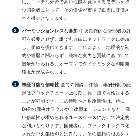
に、ニッチな分野で高い性能を発揮するモデルを持
つ開発者にとって、その価値が市場で正当に評価さ
れる機会となります。
パーミッションレスな参加
中央集権的な管理者の許
可を必要とせず、誰でも自由にネットワークに参加
し、価値を提供できます。これにより、地理的な制
約や経歴に関わらず、純粋な実力と貢献に基づいて
競争が行われる、オープンでダイナミックなAI開発
環境が形成されます。
検証可能な信頼性
全ての推論、評価、報酬分配の記
録はブロックチェーン上に刻まれ、誰でも検証する
ことが可能です。この透明性と耐改竄性は、特に
DeFiの価格オラクルや自律型エージェントなど、高
い信頼性が求められるユースケースにおいて決定的
な利点となります。開発者は、ブラックボックス化
された中央集権AIとは異なり、その信頼の根拠をユ