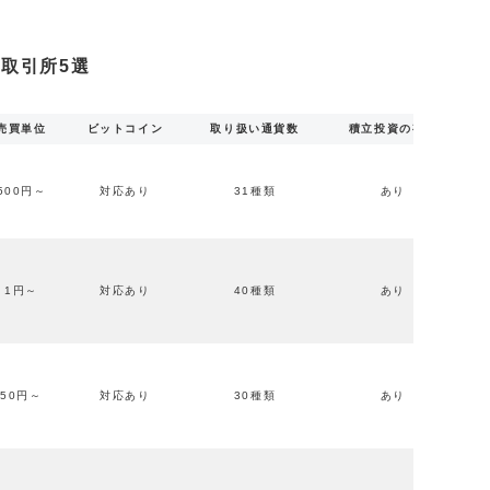
取引所5選
売買単位
ビットコイン
取り扱い通貨数
積立投資の有無
500円～
対応あり
31種類
あり
1円～
対応あり
40種類
あり
50円～
対応あり
30種類
あり