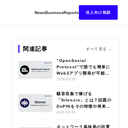
News
Business
Reports
法人向け相談
eFiとの違いなどを解説！
関連記事
すべて見る
“OpenSocial
Protocol”で誰でも簡単に
Web3アプリ開発が可能
に？注目の開発技術や
2026.03.19
dApp導入事例を紹介
騒音収集で稼げる
「Silencio」とは？話題の
DePINをその特徴や将来性
とともに解説
2026.03.19
ネットワーク基地局の設置