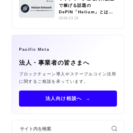
で稼げる話題の
DePIN「Helium」とは？
エコシステムやサブDAOの
2026.03.19
特徴を紹介
Pacific Meta
法人・事業者の皆さまへ
ブロックチェーン導入やステーブルコイン活用
に関するご相談を承っています。
法人向け相談へ