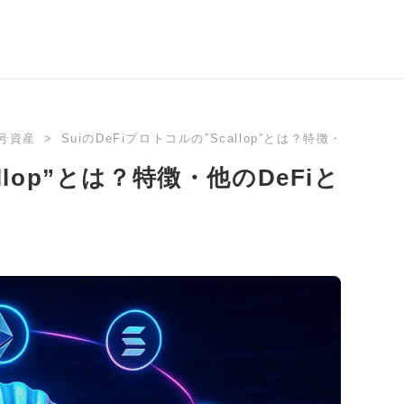
号資産
SuiのDeFiプロトコルの”Scallop”とは？特徴・他のD
llop”とは？特徴・他のDeFiと