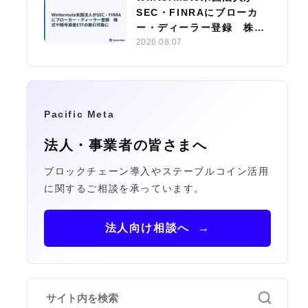
SEC・FINRAにブローカ
ー・ディーラー登録 株式
や暗号資産ETFの取引可能
2026.08.07
に
Pacific Meta
法人・事業者の皆さまへ
ブロックチェーン導入やステーブルコイン活用
に関するご相談を承っています。
法人向け相談へ