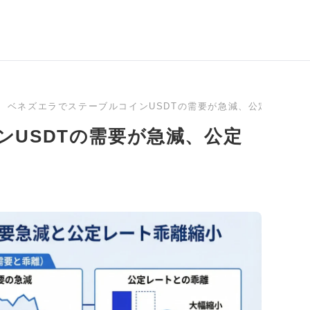
ベネズエラでステーブルコインUSDTの需要が急減、公定レート
ンUSDTの需要が急減、公定