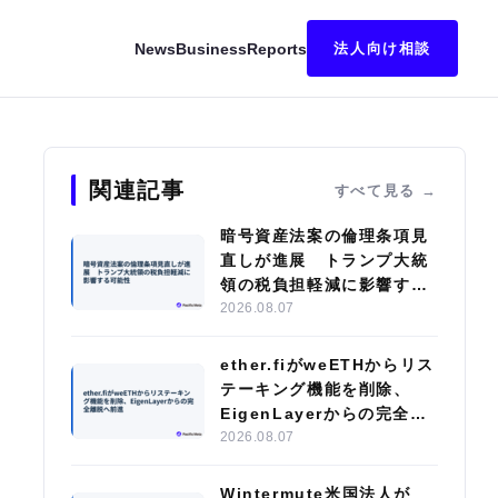
News
Business
Reports
法人向け相談
との乖離が大幅縮小
関連記事
すべて見る
暗号資産法案の倫理条項見
直しが進展 トランプ大統
領の税負担軽減に影響する
可能性
2026.08.07
ether.fiがweETHからリス
テーキング機能を削除、
EigenLayerからの完全離
脱へ前進
2026.08.07
Wintermute米国法人が