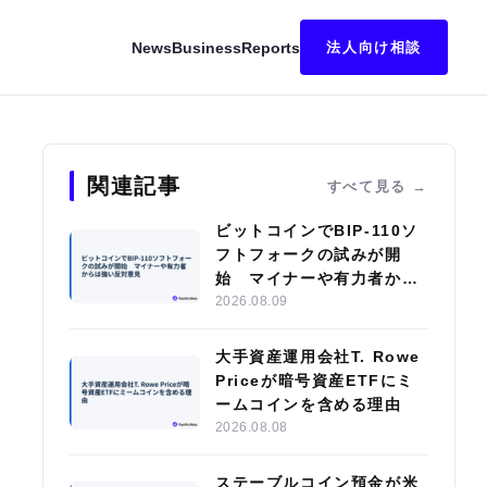
News
Business
Reports
法人向け相談
行の憶測広がる
関連記事
すべて見る
ビットコインでBIP-110ソ
フトフォークの試みが開
始 マイナーや有力者から
は強い反対意見
2026.08.09
大手資産運用会社T. Rowe
Priceが暗号資産ETFにミ
ームコインを含める理由
2026.08.08
ステーブルコイン預金が米