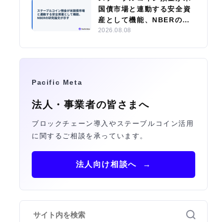
国債市場と連動する安全資
産として機能、NBERの研
究論文が示す
2026.08.08
Pacific Meta
法人・事業者の皆さまへ
ブロックチェーン導入やステーブルコイン活用
に関するご相談を承っています。
法人向け相談へ