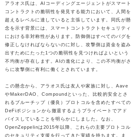
アラオス氏は、AIコーディングエージェントがスマート
コントラクトの脆弱性を発見する能力において、人間を
超えるレベルに達していると主張しています。同氏が懸
念を示す背景には、スマートコントラクトセキュリティ
における非対称性があります。防御側はすべてのバグを
修正しなければならないのに対し、攻撃側は資金を盗み
出すためにたった1つの脆弱性を見つければよいという
不均衡が存在します。AIの進化により、この不均衡がさ
らに攻撃側に有利に働くとされています。
この懸念から、アラオス氏は友人や家族に対し、Aave
やMakerDAO、Compoundといった、比較的安全とさ
れるブルーチップ（優良）プロトコルを含めたすべての
DeFiポジションから撤退するようプライベートでアド
バイスしていることを明らかにしました。なお、
OpenZeppelinは2015年以降、これらの主要プロトコル
のセキュリティ支援を行ってきた実績を持ちます。ま