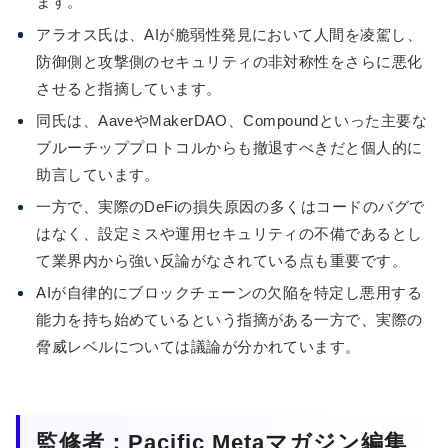
ます。
アラオス氏は、AIが脆弱性発見において人間を凌駕し、
防御側と攻撃側のセキュリティの非対称性をさらに悪化
させると指摘しています。
同氏は、AaveやMakerDAO、Compoundといった主要な
ブルーチッププロトコルからも撤退すべきだと個人的に
助言しています。
一方で、実際のDeFiの損失原因の多くはコードのバグで
はなく、設定ミスや運用セキュリティの不備であるとし
て業界内から強い反論がなされている点も重要です。
AIが自律的にブロックチェーンの欠陥を特定し悪用する
能力を持ち始めているという指摘がある一方で、実際の
脅威レベルについては議論が分かれています。
監修者：Pacific Metaマガジン編集