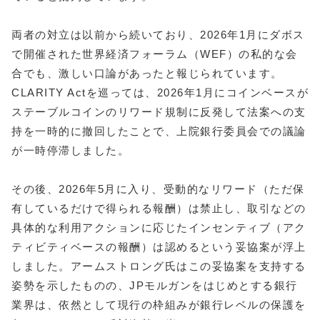
両者の対立は以前から続いており、2026年1月にダボス
で開催された世界経済フォーラム（WEF）の私的な会
合でも、激しい口論があったと報じられています。
CLARITY Actを巡っては、2026年1月にコインベースが
ステーブルコインのリワード規制に反発して法案への支
持を一時的に撤回したことで、上院銀行委員会での議論
が一時停滞しました。
その後、2026年5月に入り、受動的なリワード（ただ保
有しているだけで得られる報酬）は禁止し、取引などの
具体的な利用アクションに応じたインセンティブ（アク
ティビティベースの報酬）は認めるという妥協案が浮上
しました。アームストロング氏はこの妥協案を支持する
姿勢を示したものの、JPモルガンをはじめとする銀行
業界は、依然として現行の枠組みが銀行レベルの保護を