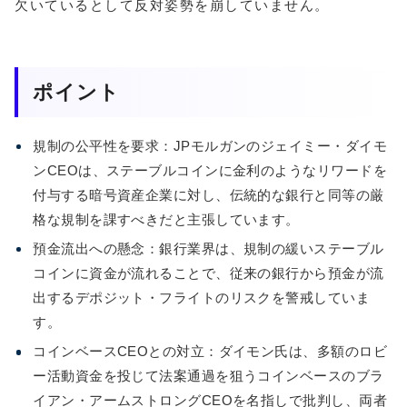
欠いているとして反対姿勢を崩していません。
ポイント
規制の公平性を要求：JPモルガンのジェイミー・ダイモ
ンCEOは、ステーブルコインに金利のようなリワードを
付与する暗号資産企業に対し、伝統的な銀行と同等の厳
格な規制を課すべきだと主張しています。
預金流出への懸念：銀行業界は、規制の緩いステーブル
コインに資金が流れることで、従来の銀行から預金が流
出するデポジット・フライトのリスクを警戒していま
す。
コインベースCEOとの対立：ダイモン氏は、多額のロビ
ー活動資金を投じて法案通過を狙うコインベースのブラ
イアン・アームストロングCEOを名指しで批判し、両者