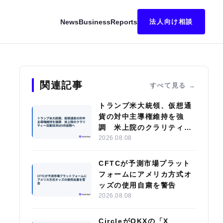
News
Business
Reports
法人向け相談
ン基盤「Tracephere」の事業化へ
関連記事
すべて見る
トランプ米大統領、仮想通
貨の対中主導権維持を強
調 米上院のクラリティー
法案採決は9月延期へ
2026.08.08
CFTCが予測市場プラット
フォームにアメリカ方式オ
ッズの使用自粛を警告
2026.08.08
CircleがOKXの「X