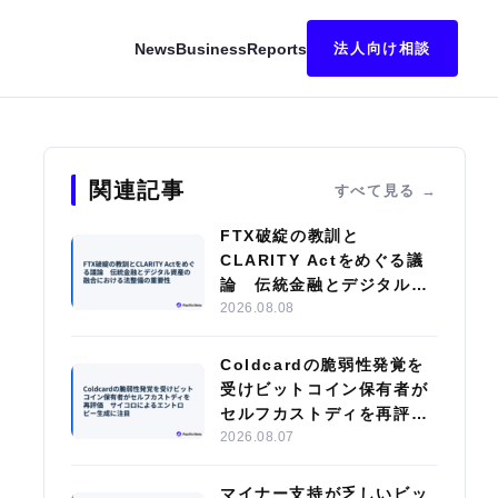
News
Business
Reports
法人向け相談
ク・ブテリン氏がオプション基盤の新資産設計を提案
関連記事
すべて見る
FTX破綻の教訓と
CLARITY Actをめぐる議
論 伝統金融とデジタル資
産の融合における法整備の
2026.08.08
重要性
Coldcardの脆弱性発覚を
受けビットコイン保有者が
セルフカストディを再評
価 サイコロによるエント
2026.08.07
ロピー生成に注目
マイナー支持が乏しいビッ