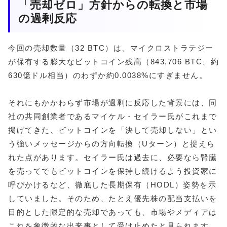
「売却ゼロ」方針からの転換と市場
の過剰反応
今回の売却数量（32 BTC）は、マイクロストラテジー
が保有する膨大なビットコイン残高（843,706 BTC、約
630億ドル相当）のわずか約0.0038%にすぎません。
それにもかかわらず市場が過剰に反応した背景には、同
社の共同創業者であるマイケル・セイラー氏がこれまで
掲げてきた、ビットコインを「決して売却しない」とい
う強いメッセージからの方向転換（Uターン）と捉えら
れた点があります。セイラー氏は過去に、必要なら腎臓
を売ってでもビットコインを保持し続けるよう投資家に
呼びかけるなど、徹底した長期保有（HODL）姿勢を示
していました。そのため、たとえ優先株の配当支払いを
目的とした限定的な売却であっても、市場やメディアは
これを象徴的な出来事として受け止めたと見られます。